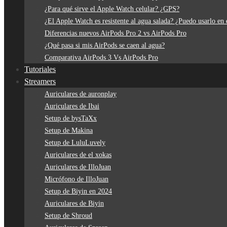
¿Para qué sirve el Apple Watch celular? ¿GPS?
¿El Apple Watch es resistente al agua salada? ¿Puedo usarlo en 
Diferencias nuevos AirPods Pro 2 vs AirPods Pro
¿Qué pasa si mis AirPods se caen al agua?
Comparativa AirPods 3 Vs AirPods Pro
Tutoriales
Streamers
Auriculares de auronplay
Auriculares de Ibai
Setup de bysTaXx
Setup de Makina
Setup de LuluLuvely
Auriculares de el xokas
Auriculares de IlloJuan
Micrófono de IlloJuan
Setup de Biyin en 2024
Auriculares de Biyin
Setup de Shroud