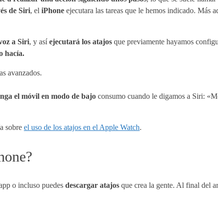
és de Siri
, el
iPhone
ejecutara las tareas que le hemos indicado. Más
oz a Siri
, y así
ejecutará los atajos
que previamente hayamos configur
o hacía.
mas avanzados.
ponga el móvil en modo de bajo
consumo cuando le digamos a Siri: «Me 
ía sobre
el uso de los atajos en el Apple Watch
.
Phone?
 app o incluso puedes
descargar atajos
que crea la gente. Al final del a