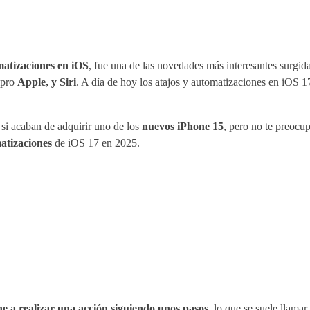
matizaciones en iOS
, fue una de las novedades más interesantes surgid
mpro
Apple, y Siri
. A día de hoy los atajos y automatizaciones en iOS
 si acaban de adquirir uno de los
nuevos iPhone 15
, pero no te preocu
atizaciones
de iOS 17 en 2025.
ne a realizar una acción siguiendo unos pasos
, lo que se suele llama