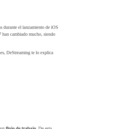
as durante el lanzamiento de iOS
 17 han cambiado mucho, siendo
pes, DeStreaming te lo explica
r un
flujo de trabajo
. De esta