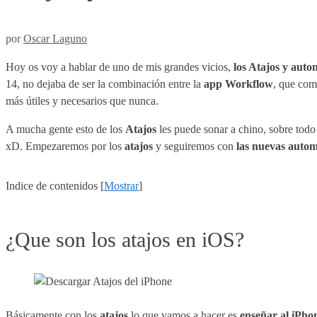
por
Oscar Laguno
Hoy os voy a hablar de uno de mis grandes vicios,
los Atajos y auto
14, no dejaba de ser la combinación entre la
app Workflow
, que co
más útiles y necesarios que nunca.
A mucha gente esto de los
Atajos
les puede sonar a chino, sobre todo
xD. Empezaremos por los
atajos
y seguiremos con
las nuevas autom
Indice de contenidos
[
Mostrar
]
¿Que son los atajos en iOS?
Básicamente con los
atajos
lo que vamos a hacer es
enseñar al iPho