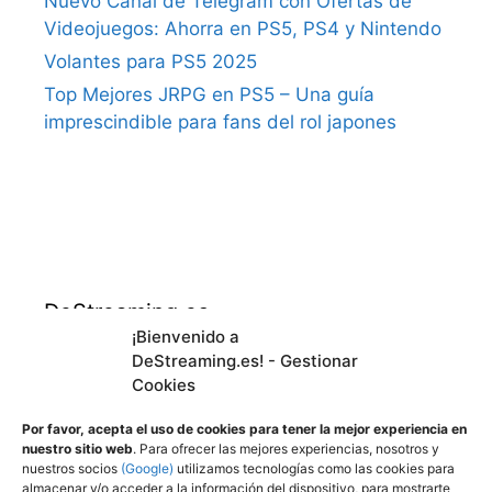
Nuevo Canal de Telegram con Ofertas de
Videojuegos: Ahorra en PS5, PS4 y Nintendo
Volantes para PS5 2025
Top Mejores JRPG en PS5 – Una guía
imprescindible para fans del rol japones
DeStreaming.es
¡Bienvenido a
DeStreaming.es! - Gestionar
En calidad de afiliado de Amazon, obtengo
Cookies
ingresos por las compras adscritas que
cumplen los requisitos aplicables.
Por favor, acepta el uso de cookies para tener la mejor experiencia en
nuestro sitio web
. Para ofrecer las mejores experiencias, nosotros y
nuestros socios
(Google)
utilizamos tecnologías como las cookies para
almacenar y/o acceder a la información del dispositivo, para mostrarte