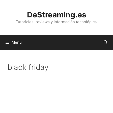
Saltar
al
DeStreaming.es
contenido
Tutoriales, reviews y información tecnológica.
Menú
black friday