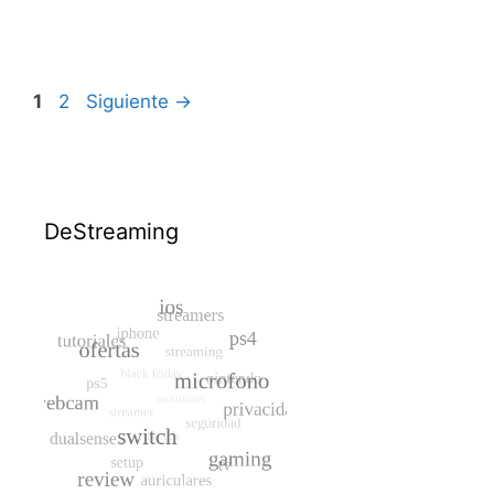
Página
Página
1
2
Siguiente
→
DeStreaming