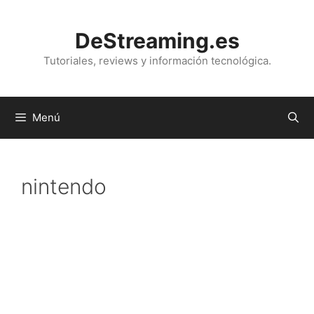
Saltar
al
DeStreaming.es
contenido
Tutoriales, reviews y información tecnológica.
Menú
nintendo