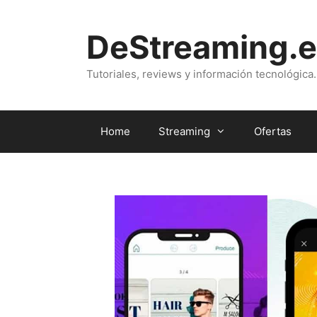
Saltar
al
DeStreaming.e
contenido
Tutoriales, reviews y información tecnológica.
Home
Streaming
Ofertas