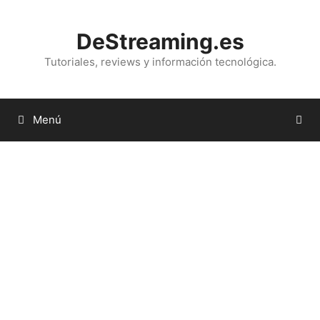
Saltar
al
DeStreaming.es
contenido
Tutoriales, reviews y información tecnológica.
Menú