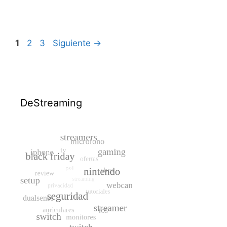
Página
Página
Página
1
2
3
Siguiente
→
DeStreaming