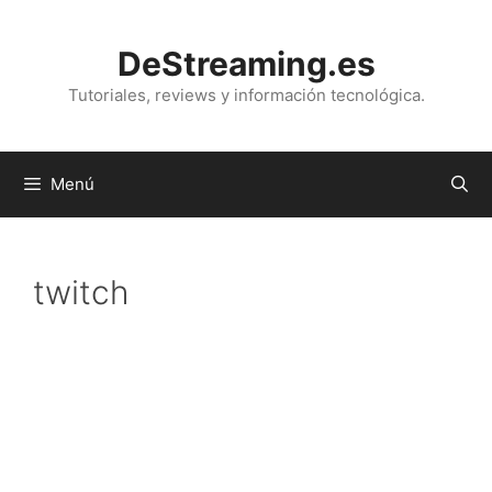
Saltar
al
DeStreaming.es
contenido
Tutoriales, reviews y información tecnológica.
Menú
twitch