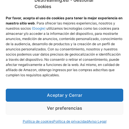
DeStreaming.es! - Gestionar
Cookies
Por favor, acepta el uso de cookies para tener la mejor experiencia en
nuestro sitio web
. Para ofrecer las mejores experiencias, nosotros y
nuestros socios
(Google)
utilizamos tecnologías como las cookies para
almacenar y/o acceder a la información del dispositivo, para mostrarte
anuncios, medición de anuncios, contenido personalizado, conocimiento
de la audiencia, desarrollo de productos y la creación de un perfil de
Ofertas favoritas de los lectores:
anuncios personalizados. Con su consentimiento, nosotros y nuestros
socios podemos usar datos precisos de geolocalización e identificación
a través del dispositivo. No consentir o retirar el consentimiento, puede
afectar negativamente a funciones de la web. Así mismo, en calidad de
Playstation 5 Consola Digital Modelo
afiliado de Amazon, obtengo ingresos por las compras adscritas que
Slim
cumplen los requisitos aplicables.
Aceptar y Cerrar
Ver preferencias
Ultimas entradas:
Política de cookies
Política de privacidad
Aviso Legal