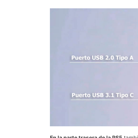
En la parte trasera de la PS5
tambi