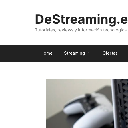
Saltar
al
DeStreaming.e
contenido
Tutoriales, reviews y información tecnológica.
Home
Streaming
Ofertas