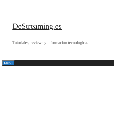
Saltar
al
contenido
DeStreaming.es
Tutoriales, reviews y información tecnológica.
Menú