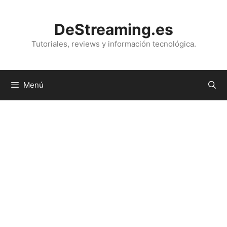
Saltar
al
DeStreaming.es
contenido
Tutoriales, reviews y información tecnológica.
Menú