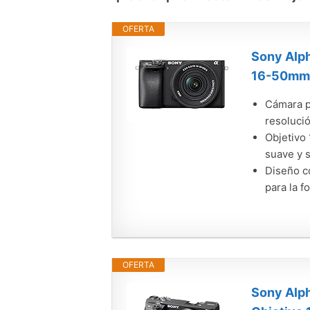
OFERTA
Sony Alph
16-50mm f
Cámara po
resolució
Objetivo
suave y s
Diseño c
para la fo
OFERTA
Sony Alp