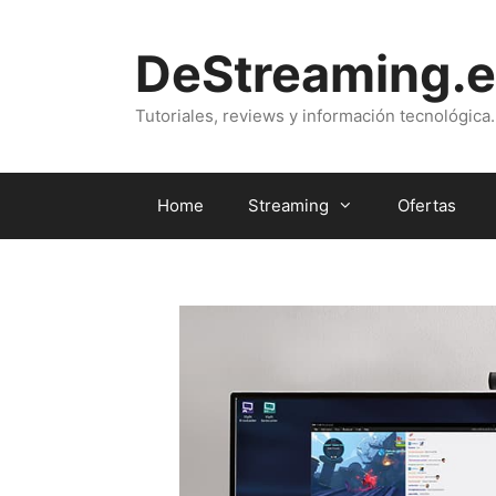
Saltar
al
DeStreaming.e
contenido
Tutoriales, reviews y información tecnológica.
Home
Streaming
Ofertas