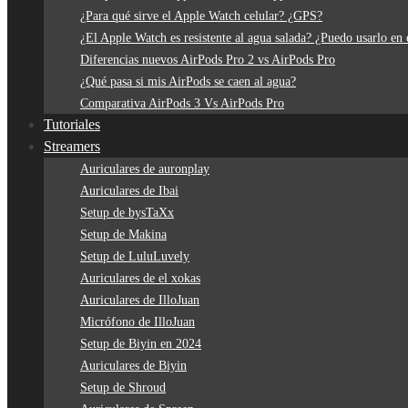
¿Para qué sirve el Apple Watch celular? ¿GPS?
¿El Apple Watch es resistente al agua salada? ¿Puedo usarlo en 
Diferencias nuevos AirPods Pro 2 vs AirPods Pro
¿Qué pasa si mis AirPods se caen al agua?
Comparativa AirPods 3 Vs AirPods Pro
Tutoriales
Streamers
Auriculares de auronplay
Auriculares de Ibai
Setup de bysTaXx
Setup de Makina
Setup de LuluLuvely
Auriculares de el xokas
Auriculares de IlloJuan
Micrófono de IlloJuan
Setup de Biyin en 2024
Auriculares de Biyin
Setup de Shroud