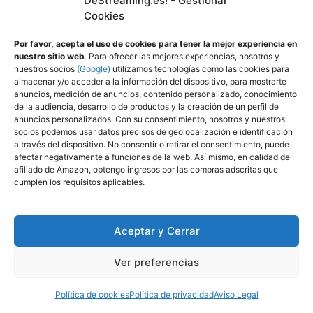
DeStreaming.es! - Gestionar
Los 32 Juegos de Mundo Abierto más
Cookies
grandes en 2025 – Ordenados por tamaño de
mapa
Por favor, acepta el uso de cookies para tener la mejor experiencia en
nuestro sitio web
. Para ofrecer las mejores experiencias, nosotros y
nuestros socios
(Google)
utilizamos tecnologías como las cookies para
almacenar y/o acceder a la información del dispositivo, para mostrarte
anuncios, medición de anuncios, contenido personalizado, conocimiento
de la audiencia, desarrollo de productos y la creación de un perfil de
anuncios personalizados. Con su consentimiento, nosotros y nuestros
socios podemos usar datos precisos de geolocalización e identificación
a través del dispositivo. No consentir o retirar el consentimiento, puede
afectar negativamente a funciones de la web. Así mismo, en calidad de
afiliado de Amazon, obtengo ingresos por las compras adscritas que
Mejores Cascos PS5 2025 – Compatibles
cumplen los requisitos aplicables.
con PlayStation 5
Aceptar y Cerrar
Ver preferencias
Política de cookies
Política de privacidad
Aviso Legal