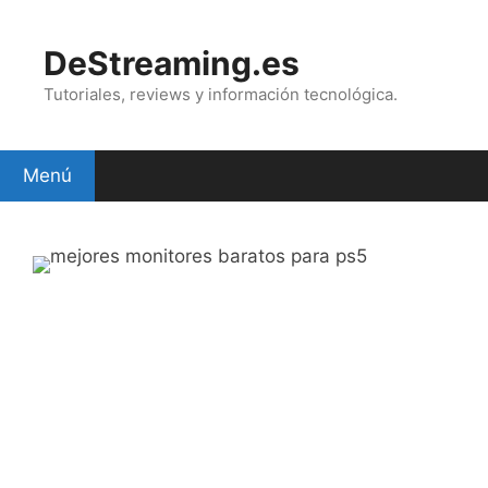
Saltar
al
DeStreaming.es
contenido
Tutoriales, reviews y información tecnológica.
Menú