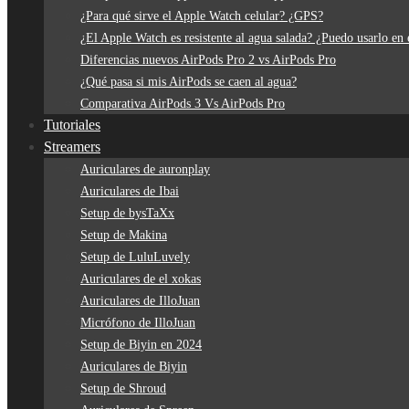
¿Para qué sirve el Apple Watch celular? ¿GPS?
¿El Apple Watch es resistente al agua salada? ¿Puedo usarlo en 
Diferencias nuevos AirPods Pro 2 vs AirPods Pro
¿Qué pasa si mis AirPods se caen al agua?
Comparativa AirPods 3 Vs AirPods Pro
Tutoriales
Streamers
Auriculares de auronplay
Auriculares de Ibai
Setup de bysTaXx
Setup de Makina
Setup de LuluLuvely
Auriculares de el xokas
Auriculares de IlloJuan
Micrófono de IlloJuan
Setup de Biyin en 2024
Auriculares de Biyin
Setup de Shroud