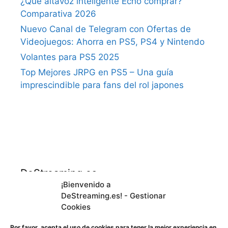
¿Qué altavoz inteligente Echo comprar?
Comparativa 2026
Nuevo Canal de Telegram con Ofertas de
Videojuegos: Ahorra en PS5, PS4 y Nintendo
Volantes para PS5 2025
Top Mejores JRPG en PS5 – Una guía
imprescindible para fans del rol japones
DeStreaming.es
¡Bienvenido a
DeStreaming.es! - Gestionar
En calidad de afiliado de Amazon, obtengo
Cookies
ingresos por las compras adscritas que
cumplen los requisitos aplicables.
Por favor, acepta el uso de cookies para tener la mejor experiencia en