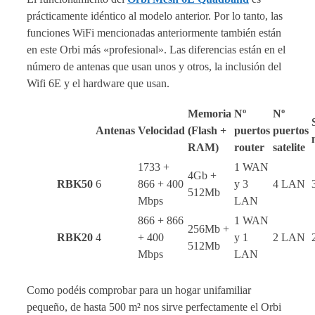
prácticamente idéntico al modelo anterior. Por lo tanto, las
funciones WiFi mencionadas anteriormente también están
en este Orbi más «profesional». Las diferencias están en el
número de antenas que usan unos y otros, la inclusión del
Wifi 6E y el hardware que usan.
Memoria
Nº
Nº
Antenas
Velocidad
(Flash +
puertos
puertos
RAM)
router
satelite
1733 +
1 WAN
4Gb +
RBK50
6
866 + 400
y 3
4 LAN
512Mb
Mbps
LAN
866 + 866
1 WAN
256Mb +
RBK20
4
+ 400
y 1
2 LAN
512Mb
Mbps
LAN
Como podéis comprobar para un hogar unifamiliar
pequeño, de hasta 500 m² nos sirve perfectamente el Orbi