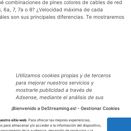
é combinaciones de pines colores de cables de red
 6, 6a, 7, 7a o 8? ¿Velocidad máxima de cada
les son sus principales diferencias. Te mostraremos
Utilizamos
cookies propias y de terceros
para mejorar nuestros servicios y
mostrarle publicidad a través de
Adsense, mediante el análisis de sus
hábitos de navegación. Puede cambiar la
¡Bienvenido a DeStreaming.es! - Gestionar Cookies
configuración u obtener más información
aquí
:
uestro sitio web
. Para ofrecer las mejores experiencias,
s para almacenar y/o acceder a la información del dispositivo,
onocimiento de la audiencia, desarrollo de productos y la