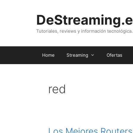
Saltar
al
DeStreaming.e
contenido
Tutoriales, reviews y información tecnológica.
Home
Streaming
Ofertas
red
Los Mejores Routers