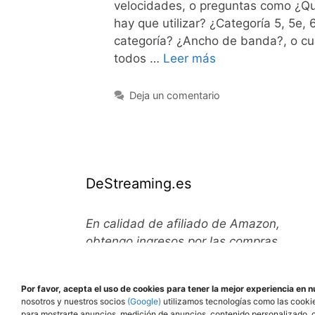
velocidades, o preguntas como ¿Qu
hay que utilizar? ¿Categoría 5, 5e,
categoría? ¿Ancho de banda?, o cuá
todos …
Leer más
Deja un comentario
DeStreaming.es
En calidad de afiliado de Amazon,
obtengo ingresos por las compras
adscritas que cumplen los requisitos
aplicables.
Por favor, acepta el uso de cookies para tener la mejor experiencia en n
nosotros y nuestros socios
(Google)
utilizamos tecnologías como las cookie
para mostrarte anuncios, medición de anuncios, contenido personalizado, c