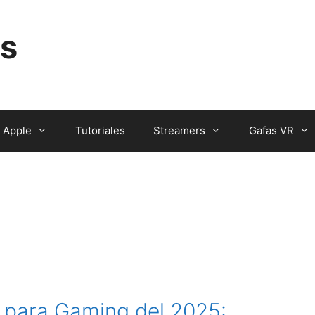
s
Apple
Tutoriales
Streamers
Gafas VR
 para Gaming del 2025: