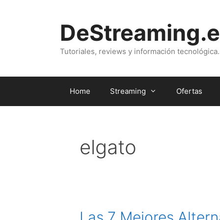
Saltar
al
DeStreaming.e
contenido
Tutoriales, reviews y información tecnológica.
Home
Streaming
Ofertas
elgato
Las 7 Mejores Altern