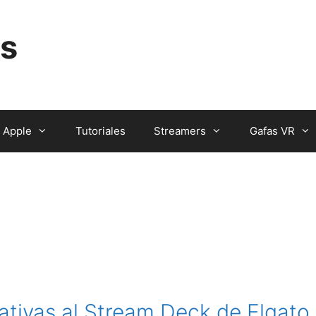
s
Apple
Tutoriales
Streamers
Gafas VR
ativas al Stream Deck de Elgato