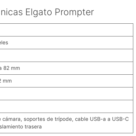
cnicas Elgato Prompter
eles
a 82 mm
82 mm
 cámara, soportes de trípode, cable USB-a a USB-C
islamiento trasera