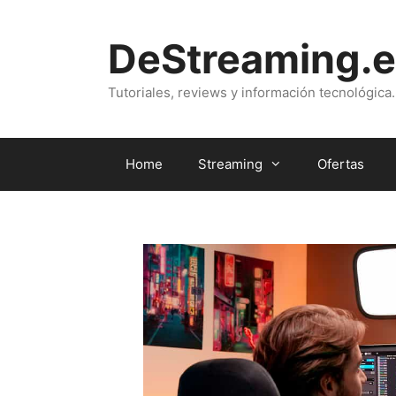
Saltar
al
DeStreaming.e
contenido
Tutoriales, reviews y información tecnológica.
Home
Streaming
Ofertas