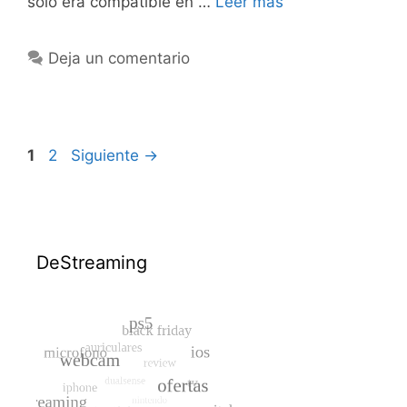
solo era compatible en …
Leer más
Deja un comentario
Página
Página
1
2
Siguiente
→
DeStreaming