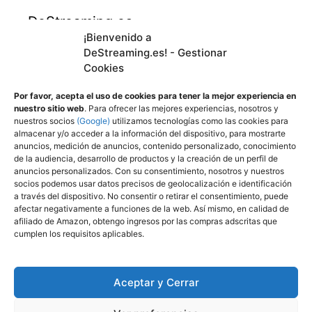
DeStreaming.es
¡Bienvenido a
DeStreaming.es! - Gestionar
En calidad de afiliado de Amazon, obtengo
Cookies
ingresos por las compras adscritas que
cumplen los requisitos aplicables.
Por favor, acepta el uso de cookies para tener la mejor experiencia en
nuestro sitio web
. Para ofrecer las mejores experiencias, nosotros y
nuestros socios
(Google)
utilizamos tecnologías como las cookies para
almacenar y/o acceder a la información del dispositivo, para mostrarte
Utilizamos
cookies propias y de terceros para
anuncios, medición de anuncios, contenido personalizado, conocimiento
mejorar nuestros servicios y mostrarle
de la audiencia, desarrollo de productos y la creación de un perfil de
anuncios personalizados. Con su consentimiento, nosotros y nuestros
publicidad a través de Adsense, mediante el
socios podemos usar datos precisos de geolocalización e identificación
análisis de sus hábitos de navegación.
a través del dispositivo. No consentir o retirar el consentimiento, puede
afectar negativamente a funciones de la web. Así mismo, en calidad de
Puede cambiar la configuración u obtener
afiliado de Amazon, obtengo ingresos por las compras adscritas que
más información aquí
:
cumplen los requisitos aplicables.
Política de privacidad
Política de cookies (UE)
Aceptar y Cerrar