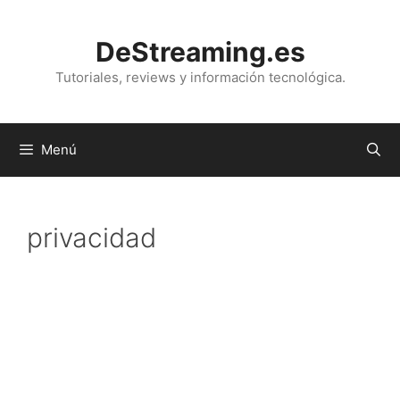
Saltar
al
DeStreaming.es
contenido
Tutoriales, reviews y información tecnológica.
Menú
privacidad