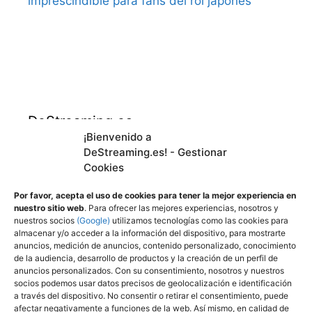
imprescindible para fans del rol japones
DeStreaming.es
¡Bienvenido a
DeStreaming.es! - Gestionar
En calidad de afiliado de Amazon, obtengo
Cookies
ingresos por las compras adscritas que
cumplen los requisitos aplicables.
Por favor, acepta el uso de cookies para tener la mejor experiencia en
nuestro sitio web
. Para ofrecer las mejores experiencias, nosotros y
nuestros socios
(Google)
utilizamos tecnologías como las cookies para
almacenar y/o acceder a la información del dispositivo, para mostrarte
Utilizamos
cookies propias y de terceros para
anuncios, medición de anuncios, contenido personalizado, conocimiento
mejorar nuestros servicios y mostrarle
de la audiencia, desarrollo de productos y la creación de un perfil de
anuncios personalizados. Con su consentimiento, nosotros y nuestros
publicidad a través de Adsense, mediante el
socios podemos usar datos precisos de geolocalización e identificación
análisis de sus hábitos de navegación.
a través del dispositivo. No consentir o retirar el consentimiento, puede
afectar negativamente a funciones de la web. Así mismo, en calidad de
Puede cambiar la configuración u obtener