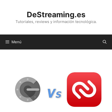
Saltar
al
DeStreaming.es
contenido
Tutoriales, reviews y información tecnológica.
Menú