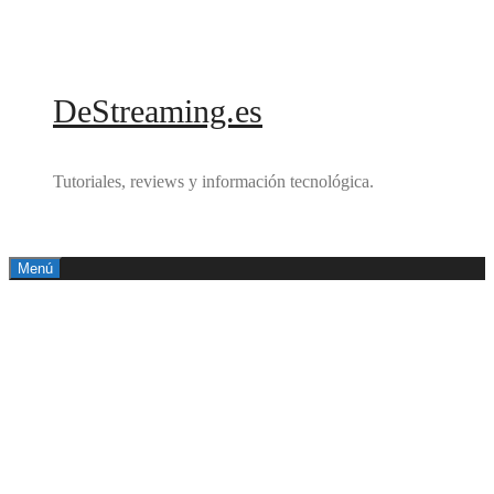
Saltar
al
contenido
DeStreaming.es
Tutoriales, reviews y información tecnológica.
Menú