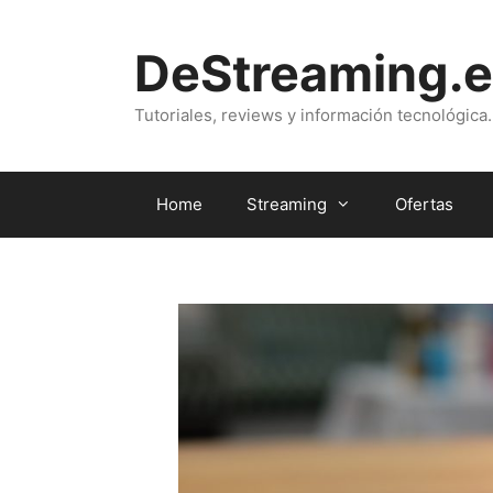
Saltar
al
DeStreaming.e
contenido
Tutoriales, reviews y información tecnológica.
Home
Streaming
Ofertas