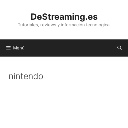
Saltar
al
DeStreaming.es
contenido
Tutoriales, reviews y información tecnológica.
Menú
nintendo