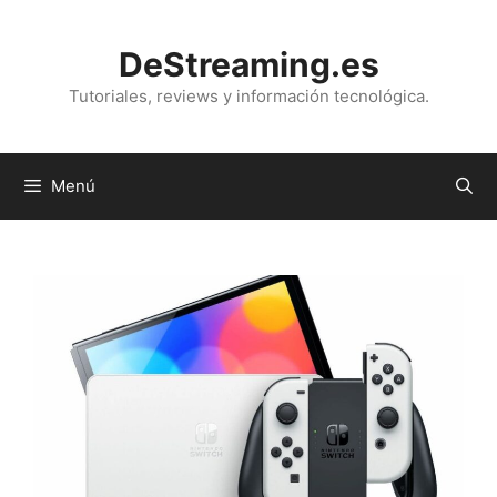
Saltar
al
DeStreaming.es
contenido
Tutoriales, reviews y información tecnológica.
Menú