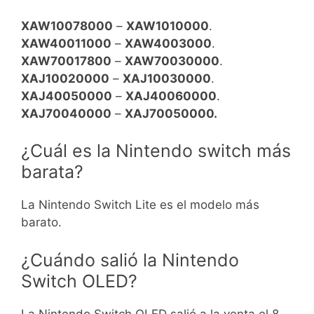
XAW10078000
–
XAW1010000
.
XAW40011000
–
XAW4003000
.
XAW70017800
–
XAW70030000
.
XAJ10020000
–
XAJ10030000
.
XAJ40050000
–
XAJ40060000
.
XAJ70040000
–
XAJ70050000.
¿Cuál es la Nintendo switch más
barata?
La Nintendo Switch Lite es el modelo más
barato.
¿Cuándo salió la Nintendo
Switch OLED?
La Nintendo Switch OLED salió a la venta el 8