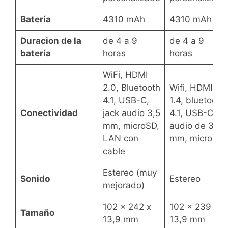
Batería
4310 mAh
4310 mAh
Duracion de la
de 4 a 9
de 4 a 9
batería
horas
horas
WiFi, HDMI
2.0, Bluetooth
Wifi, HDMI
4.1, USB-C,
1.4, bluetooth
Conectividad
jack audio 3,5
4.1, USB-C,
mm, microSD,
audio de 3,5
LAN con
mm, microSD
cable
Estereo (muy
Sonido
Estereo
mejorado)
102 x 242 x
102 x 239 x
Tamaño
13,9 mm
13,9 mm