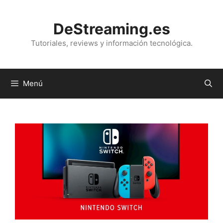
Saltar
al
DeStreaming.es
contenido
Tutoriales, reviews y información tecnológica.
Menú