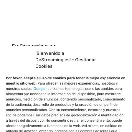
DeStreaming.es
¡Bienvenido a
DeStreaming.es! - Gestionar
En calidad de afiliado de Amazon, obtengo
Cookies
ingresos por las compras adscritas que
cumplen los requisitos aplicables.
Por favor, acepta el uso de cookies para tener la mejor experiencia en
nuestro sitio web
. Para ofrecer las mejores experiencias, nosotros y
nuestros socios
(Google)
utilizamos tecnologías como las cookies para
almacenar y/o acceder a la información del dispositivo, para mostrarte
Utilizamos
cookies propias y de terceros para
anuncios, medición de anuncios, contenido personalizado, conocimiento
mejorar nuestros servicios y mostrarle
de la audiencia, desarrollo de productos y la creación de un perfil de
anuncios personalizados. Con su consentimiento, nosotros y nuestros
publicidad a través de Adsense, mediante el
socios podemos usar datos precisos de geolocalización e identificación
análisis de sus hábitos de navegación.
a través del dispositivo. No consentir o retirar el consentimiento, puede
afectar negativamente a funciones de la web. Así mismo, en calidad de
Puede cambiar la configuración u obtener
afiliado de Amazon, obtengo ingresos por las compras adscritas que