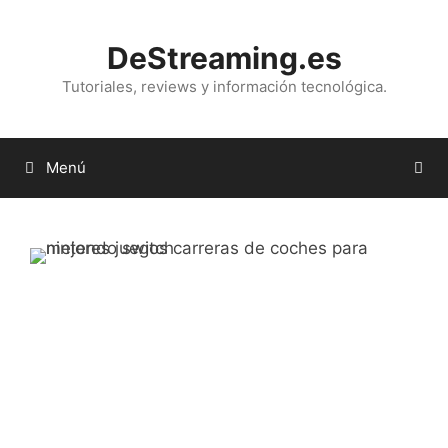
Saltar
al
DeStreaming.es
contenido
Tutoriales, reviews y información tecnológica.
Menú