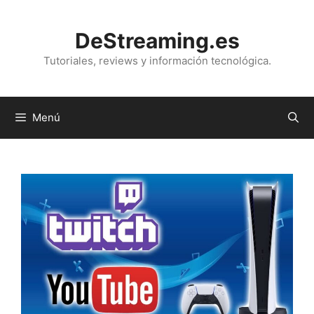
Saltar
al
DeStreaming.es
contenido
Tutoriales, reviews y información tecnológica.
Menú