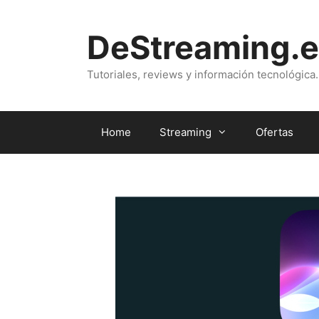
Saltar
al
DeStreaming.e
contenido
Tutoriales, reviews y información tecnológica.
Home
Streaming
Ofertas