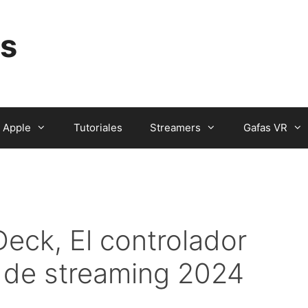
s
Apple
Tutoriales
Streamers
Gafas VR
eck, El controlador
 de streaming 2024