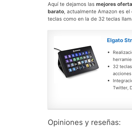
Aquí te dejamos las
mejores ofert
barato
, actualmente Amazon es el q
teclas como en la de 32 teclas ll
Elgato St
Realizaci
herramien
32 teclas
acciones
Integrac
Twitter, 
Opiniones y reseñas: