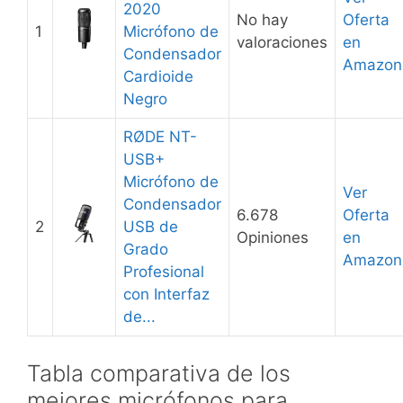
2020
No hay
Oferta
1
Micrófono de
valoraciones
en
Condensador
Amazon
Cardioide
Negro
RØDE NT-
USB+
Micrófono de
Ver
Condensador
6.678
Oferta
2
USB de
Opiniones
en
Grado
Amazon
Profesional
con Interfaz
de...
Tabla comparativa de los
mejores micrófonos para