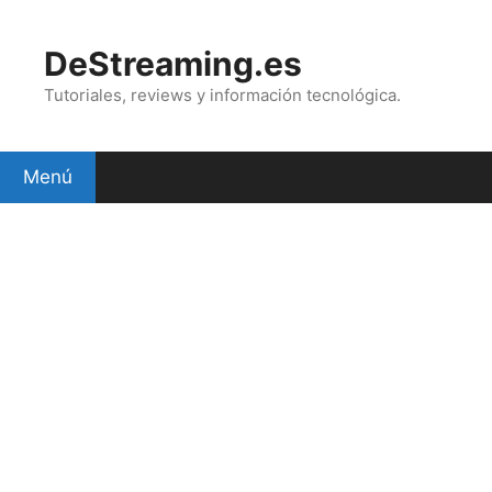
Saltar
al
DeStreaming.es
contenido
Tutoriales, reviews y información tecnológica.
Menú