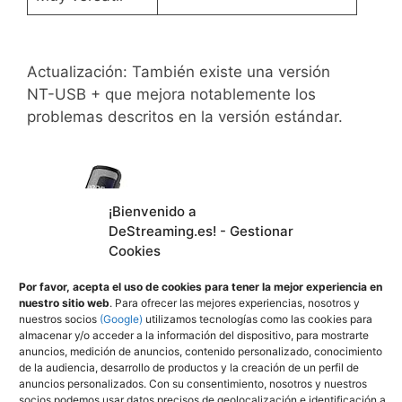
Actualización: También existe una versión
NT-USB + que mejora notablemente los
problemas descritos en la versión estándar.
¡Bienvenido a
DeStreaming.es! - Gestionar
Cookies
Por favor, acepta el uso de cookies para tener la mejor experiencia en
nuestro sitio web
. Para ofrecer las mejores experiencias, nosotros y
6.678 Opiniones
nuestros socios
(Google)
utilizamos tecnologías como las cookies para
RØDE NT-USB+ Micrófono de Condensador
almacenar y/o acceder a la información del dispositivo, para mostrarte
anuncios, medición de anuncios, contenido personalizado, conocimiento
USB de Grado Profesional con Interfaz de...
de la audiencia, desarrollo de productos y la creación de un perfil de
Micrófono USB profesional con cápsula
anuncios personalizados. Con su consentimiento, nosotros y nuestros
de condensador de grado de estudio y
socios podemos usar datos precisos de geolocalización e identificación a