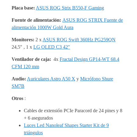
Placa base:
ASUS ROG Strix B550-F Gaming
Fuente de alimentación:
ASUS ROG STRIX Fuente de
alimentación 1000W Gold Aura
Monitores:
2 x
ASUS ROG Swift 360Hz PG259QN
24,5″ , 1 x
LG OLED C3 42″
Ventilador de caja:
4x
Fractal Design GP14-WT 68.4
CFM 120 mm
Audio:
Auriculares Astro A50 X
y
Micrófono Shure
SM7B
Otros
:
Cables de extensión PCIe Paracord de 24 pines y 8
+ 6 asegurados
Luces Led Nanoleaf Shapes Starter Kit de 9
triángulos