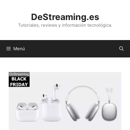
Saltar
al
DeStreaming.es
contenido
Tutoriales, reviews y información tecnológica.
Menú