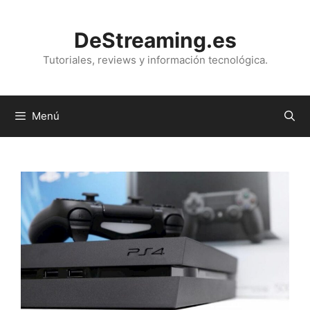
Saltar
al
DeStreaming.es
contenido
Tutoriales, reviews y información tecnológica.
Menú