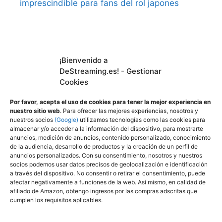
imprescindible para fans del rol japones
¡Bienvenido a
DeStreaming.es
DeStreaming.es! - Gestionar
Cookies
En calidad de afiliado de Amazon, obtengo
Por favor, acepta el uso de cookies para tener la mejor experiencia en
ingresos por las compras adscritas que
nuestro sitio web
. Para ofrecer las mejores experiencias, nosotros y
nuestros socios
(Google)
utilizamos tecnologías como las cookies para
cumplen los requisitos aplicables.
almacenar y/o acceder a la información del dispositivo, para mostrarte
Utilizamos
cookies propias y de terceros para
anuncios, medición de anuncios, contenido personalizado, conocimiento
mejorar nuestros servicios y mostrarle
de la audiencia, desarrollo de productos y la creación de un perfil de
anuncios personalizados. Con su consentimiento, nosotros y nuestros
publicidad a través de Adsense, mediante el
socios podemos usar datos precisos de geolocalización e identificación
análisis de sus hábitos de navegación.
a través del dispositivo. No consentir o retirar el consentimiento, puede
afectar negativamente a funciones de la web. Así mismo, en calidad de
Puede cambiar la configuración u obtener
afiliado de Amazon, obtengo ingresos por las compras adscritas que
más información aquí
:
cumplen los requisitos aplicables.
Política de privacidad