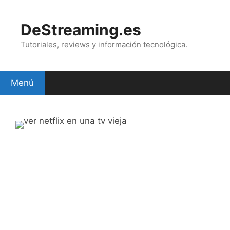
Saltar
al
DeStreaming.es
contenido
Tutoriales, reviews y información tecnológica.
Menú