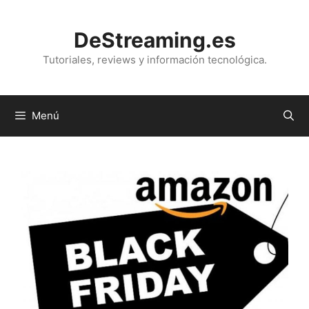
Saltar
al
DeStreaming.es
contenido
Tutoriales, reviews y información tecnológica.
Menú