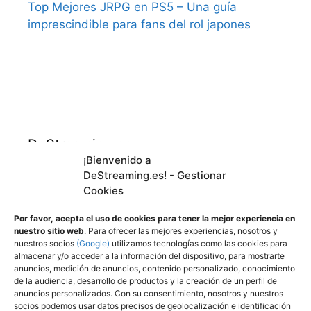
Top Mejores JRPG en PS5 – Una guía
imprescindible para fans del rol japones
DeStreaming.es
¡Bienvenido a
DeStreaming.es! - Gestionar
En calidad de afiliado de Amazon, obtengo
Cookies
ingresos por las compras adscritas que
cumplen los requisitos aplicables.
Por favor, acepta el uso de cookies para tener la mejor experiencia en
nuestro sitio web
. Para ofrecer las mejores experiencias, nosotros y
nuestros socios
(Google)
utilizamos tecnologías como las cookies para
almacenar y/o acceder a la información del dispositivo, para mostrarte
Utilizamos
cookies propias y de terceros para
anuncios, medición de anuncios, contenido personalizado, conocimiento
mejorar nuestros servicios y mostrarle
de la audiencia, desarrollo de productos y la creación de un perfil de
anuncios personalizados. Con su consentimiento, nosotros y nuestros
publicidad a través de Adsense, mediante el
socios podemos usar datos precisos de geolocalización e identificación