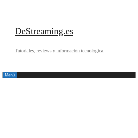
Saltar
al
contenido
DeStreaming.es
Tutoriales, reviews y información tecnológica.
Menú