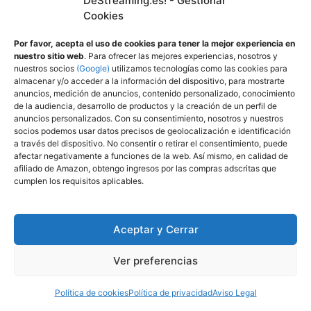
DeStreaming.es! - Gestionar
Volantes para PS5 2025
Cookies
Top Mejores JRPG en PS5 – Una guía
Por favor, acepta el uso de cookies para tener la mejor experiencia en
imprescindible para fans del rol japones
nuestro sitio web
. Para ofrecer las mejores experiencias, nosotros y
nuestros socios
(Google)
utilizamos tecnologías como las cookies para
almacenar y/o acceder a la información del dispositivo, para mostrarte
anuncios, medición de anuncios, contenido personalizado, conocimiento
de la audiencia, desarrollo de productos y la creación de un perfil de
anuncios personalizados. Con su consentimiento, nosotros y nuestros
socios podemos usar datos precisos de geolocalización e identificación
a través del dispositivo. No consentir o retirar el consentimiento, puede
afectar negativamente a funciones de la web. Así mismo, en calidad de
DeStreaming.es
afiliado de Amazon, obtengo ingresos por las compras adscritas que
cumplen los requisitos aplicables.
En calidad de afiliado de Amazon, obtengo
ingresos por las compras adscritas que
Aceptar y Cerrar
cumplen los requisitos aplicables.
Ver preferencias
Utilizamos
cookies propias y de terceros para
Política de cookies
Política de privacidad
Aviso Legal
mejorar nuestros servicios y mostrarle