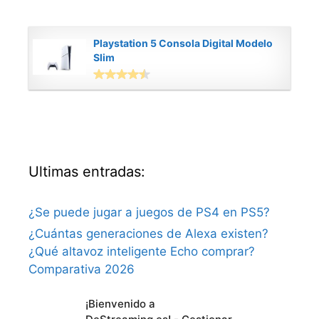
Playstation 5 Consola Digital Modelo
Slim
Ultimas entradas:
¿Se puede jugar a juegos de PS4 en PS5?
¿Cuántas generaciones de Alexa existen?
¿Qué altavoz inteligente Echo comprar?
Comparativa 2026
Nuevo Canal de Telegram con Ofertas de
¡Bienvenido a
Videojuegos: Ahorra en PS5, PS4 y Nintendo