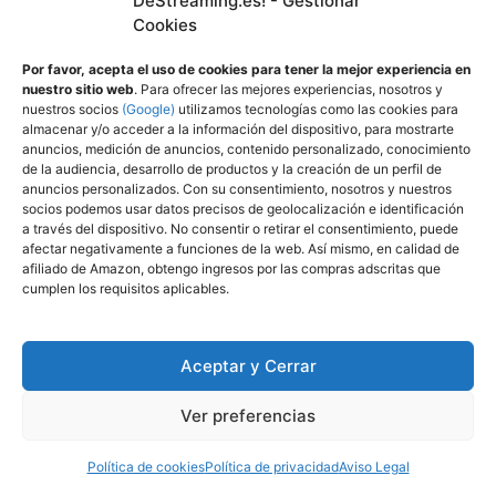
DeStreaming.es! - Gestionar
Sin embargo, hay volantes, como el Logitech
Cookies
G29, que ofrecen las mejores características de
los volantes más caros, pero por mucho menos
Por favor, acepta el uso de cookies para tener la mejor experiencia en
nuestro sitio web
. Para ofrecer las mejores experiencias, nosotros y
dinero.
nuestros socios
(Google)
utilizamos tecnologías como las cookies para
almacenar y/o acceder a la información del dispositivo, para mostrarte
¿Son compatibles los volantes
anuncios, medición de anuncios, contenido personalizado, conocimiento
de la audiencia, desarrollo de productos y la creación de un perfil de
con todos los cockpit de
anuncios personalizados. Con su consentimiento, nosotros y nuestros
socios podemos usar datos precisos de geolocalización e identificación
carreras?
a través del dispositivo. No consentir o retirar el consentimiento, puede
afectar negativamente a funciones de la web. Así mismo, en calidad de
afiliado de Amazon, obtengo ingresos por las compras adscritas que
En general, los cockpit o asientos de carreras
cumplen los requisitos aplicables.
son compatibles con las principales marcas de
los mejores volantes de PS5. Los cockpit suelen
tener varias placas con la tornillería para cada
Aceptar y Cerrar
volante, pedal o palanca. Con los volantes de
esta lista no deberías tener problemas con
Ver preferencias
ningún asiento.
Política de cookies
Política de privacidad
Aviso Legal