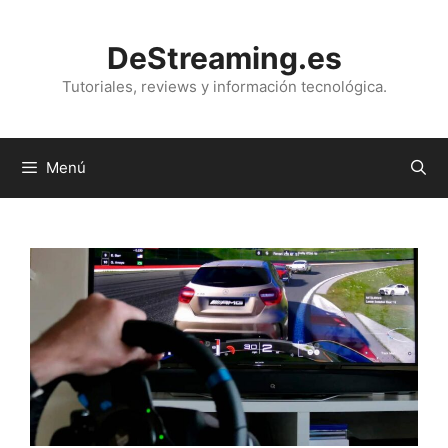
Saltar
al
DeStreaming.es
contenido
Tutoriales, reviews y información tecnológica.
Menú