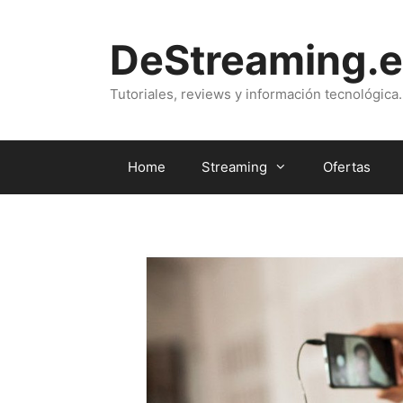
Saltar
al
DeStreaming.e
contenido
Tutoriales, reviews y información tecnológica.
Home
Streaming
Ofertas