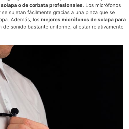
solapa o de corbata profesionales
. Los micrófonos
 se sujetan fácilmente gracias a una pinza que se
ropa. Además, los
mejores micrófonos de solapa para
 de sonido bastante uniforme, al estar relativamente