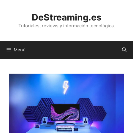
Saltar
al
DeStreaming.es
contenido
Tutoriales, reviews y información tecnológica.
Menú