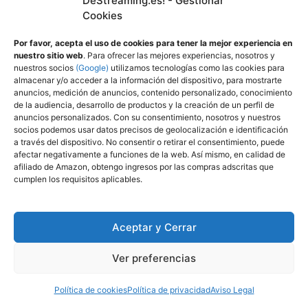
DeStreaming.es! - Gestionar
Cookies
Por favor, acepta el uso de cookies para tener la mejor experiencia en
NICOLINE 1/8-SL/F Azulejos de Corcho
nuestro sitio web
. Para ofrecer las mejores experiencias, nosotros y
sellados de 3 mm, Natural, 0.8m2, Set de...
nuestros socios
(Google)
utilizamos tecnologías como las cookies para
almacenar y/o acceder a la información del dispositivo, para mostrarte
Corcho
anuncios, medición de anuncios, contenido personalizado, conocimiento
Suelo
de la audiencia, desarrollo de productos y la creación de un perfil de
anuncios personalizados. Con su consentimiento, nosotros y nuestros
Azulejos
socios podemos usar datos precisos de geolocalización e identificación
a través del dispositivo. No consentir o retirar el consentimiento, puede
Ver Oferta en Amazon
afectar negativamente a funciones de la web. Así mismo, en calidad de
afiliado de Amazon, obtengo ingresos por las compras adscritas que
cumplen los requisitos aplicables.
Paneles acústicos para techo y
sus materiales
Aceptar y Cerrar
El techo es sin duda el aislante acústico más
Ver preferencias
complicado de conseguir, aunque podemos
usar paneles acústicos en el techo también.
Política de cookies
Política de privacidad
Aviso Legal
Pero, existen variantes específicas para el