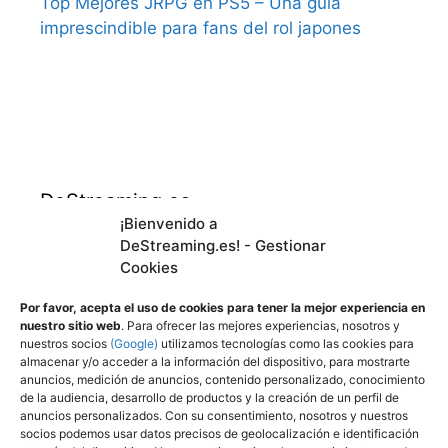
Top Mejores JRPG en PS5 – Una guía
imprescindible para fans del rol japones
DeStreaming.es
¡Bienvenido a
DeStreaming.es! - Gestionar
En calidad de afiliado de Amazon, obtengo
Cookies
ingresos por las compras adscritas que
cumplen los requisitos aplicables.
Por favor, acepta el uso de cookies para tener la mejor experiencia en
nuestro sitio web
. Para ofrecer las mejores experiencias, nosotros y
nuestros socios
(Google)
utilizamos tecnologías como las cookies para
almacenar y/o acceder a la información del dispositivo, para mostrarte
Utilizamos
cookies propias y de terceros para
anuncios, medición de anuncios, contenido personalizado, conocimiento
mejorar nuestros servicios y mostrarle
de la audiencia, desarrollo de productos y la creación de un perfil de
anuncios personalizados. Con su consentimiento, nosotros y nuestros
publicidad a través de Adsense, mediante el
socios podemos usar datos precisos de geolocalización e identificación
análisis de sus hábitos de navegación.