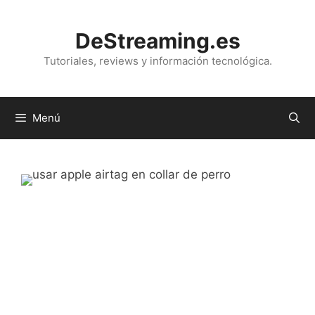
Saltar
al
DeStreaming.es
contenido
Tutoriales, reviews y información tecnológica.
Menú