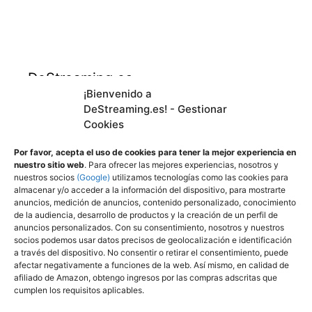
DeStreaming.es
¡Bienvenido a
DeStreaming.es! - Gestionar
En calidad de afiliado de Amazon, obtengo
Cookies
ingresos por las compras adscritas que
cumplen los requisitos aplicables.
Por favor, acepta el uso de cookies para tener la mejor experiencia en
nuestro sitio web
. Para ofrecer las mejores experiencias, nosotros y
nuestros socios
(Google)
utilizamos tecnologías como las cookies para
almacenar y/o acceder a la información del dispositivo, para mostrarte
Utilizamos
cookies propias y de terceros para
anuncios, medición de anuncios, contenido personalizado, conocimiento
mejorar nuestros servicios y mostrarle
de la audiencia, desarrollo de productos y la creación de un perfil de
anuncios personalizados. Con su consentimiento, nosotros y nuestros
publicidad a través de Adsense, mediante el
socios podemos usar datos precisos de geolocalización e identificación
análisis de sus hábitos de navegación.
a través del dispositivo. No consentir o retirar el consentimiento, puede
afectar negativamente a funciones de la web. Así mismo, en calidad de
Puede cambiar la configuración u obtener
afiliado de Amazon, obtengo ingresos por las compras adscritas que
más información aquí
:
cumplen los requisitos aplicables.