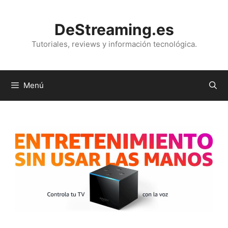
Saltar
al
DeStreaming.es
contenido
Tutoriales, reviews y información tecnológica.
Menú