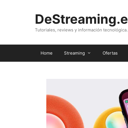
Saltar
al
DeStreaming.e
contenido
Tutoriales, reviews y información tecnológica.
Home
Streaming
Ofertas