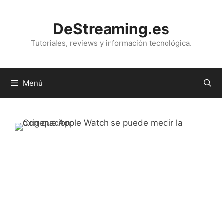
Saltar
al
DeStreaming.es
contenido
Tutoriales, reviews y información tecnológica.
Menú