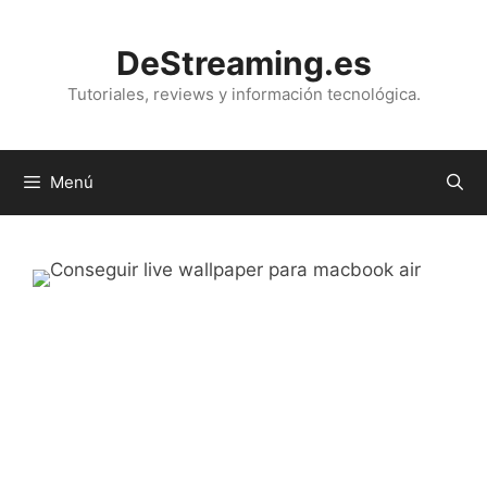
Saltar
al
DeStreaming.es
contenido
Tutoriales, reviews y información tecnológica.
Menú