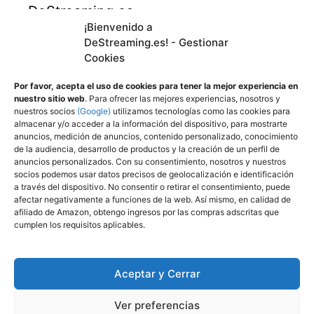
DeStreaming.es
¡Bienvenido a
DeStreaming.es! - Gestionar
En calidad de afiliado de Amazon, obtengo
Cookies
ingresos por las compras adscritas que
cumplen los requisitos aplicables.
Por favor, acepta el uso de cookies para tener la mejor experiencia en
nuestro sitio web
. Para ofrecer las mejores experiencias, nosotros y
nuestros socios
(Google)
utilizamos tecnologías como las cookies para
almacenar y/o acceder a la información del dispositivo, para mostrarte
Utilizamos
cookies propias y de terceros para
anuncios, medición de anuncios, contenido personalizado, conocimiento
mejorar nuestros servicios y mostrarle
de la audiencia, desarrollo de productos y la creación de un perfil de
anuncios personalizados. Con su consentimiento, nosotros y nuestros
publicidad a través de Adsense, mediante el
socios podemos usar datos precisos de geolocalización e identificación
análisis de sus hábitos de navegación.
a través del dispositivo. No consentir o retirar el consentimiento, puede
afectar negativamente a funciones de la web. Así mismo, en calidad de
Puede cambiar la configuración u obtener
afiliado de Amazon, obtengo ingresos por las compras adscritas que
más información aquí
:
cumplen los requisitos aplicables.
Política de privacidad
Política de cookies (UE)
Aceptar y Cerrar
Ver preferencias