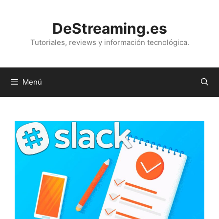
Saltar
al
DeStreaming.es
contenido
Tutoriales, reviews y información tecnológica.
Menú