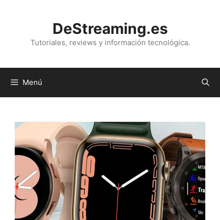
Saltar
al
DeStreaming.es
contenido
Tutoriales, reviews y información tecnológica.
Menú